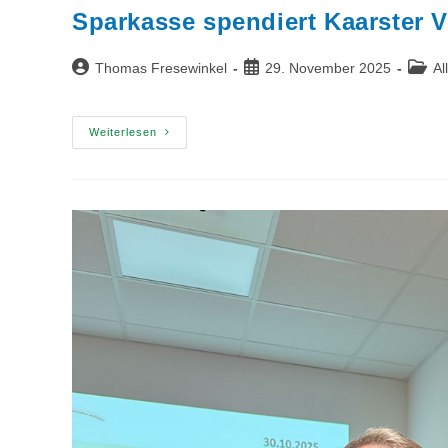
Sparkasse spendiert Kaarster V
Beitrags-
Beitrag
Beitra
Thomas Fresewinkel
29. November 2025
Al
Autor:
veröffentlicht:
Katego
Sparkasse
Weiterlesen
Spendiert
Kaarster
Vereinen
133.700
Euro