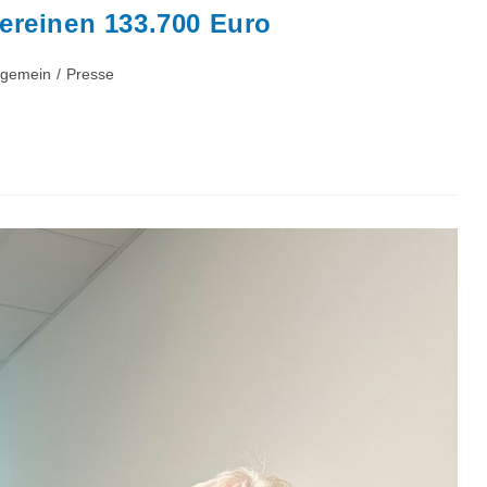
ereinen 133.700 Euro
gs-
lgemein
/
Presse
rie: