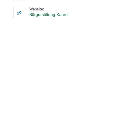
in
your
Website:
application
Bürgerstiftung-Kaarst