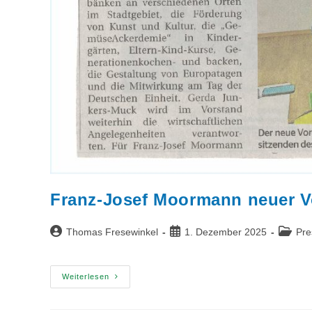
Franz-Josef Moormann neuer V
Beitrags-
Beitrag
Beitrag
Thomas Fresewinkel
1. Dezember 2025
Pre
Autor:
veröffentlicht:
Kategor
Franz-
Weiterlesen
Josef
Moormann
Neuer