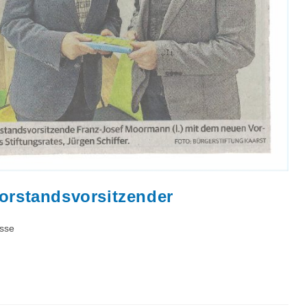
orstandsvorsitzender
s-
sse
ie: