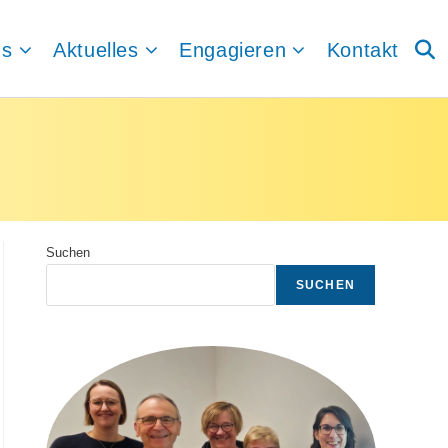
ns
Aktuelles
Engagieren
Kontakt
Webs
Such
umsc
Suchen
SUCHEN